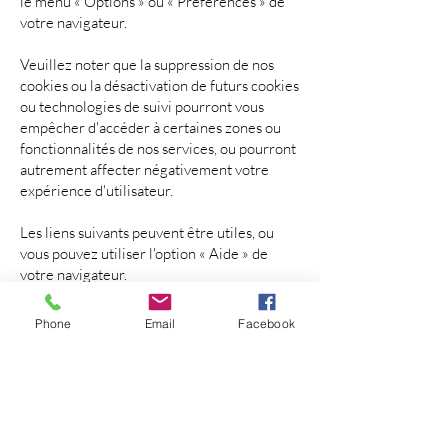
le menu « Options » ou « Préférences » de
votre navigateur.
Veuillez noter que la suppression de nos
cookies ou la désactivation de futurs cookies
ou technologies de suivi pourront vous
empêcher d'accéder à certaines zones ou
fonctionnalités de nos services, ou pourront
autrement affecter négativement votre
expérience d'utilisateur.
Les liens suivants peuvent être utiles, ou
vous pouvez utiliser l'option « Aide » de
votre navigateur.
Phone
Email
Facebook
Paramètres des cookies dans Firefox
Paramètres des cookies dans Internet
Explorer
Paramètres des cookies dans Google
Chrome
Paramètres des cookies dans Safari (OS X)