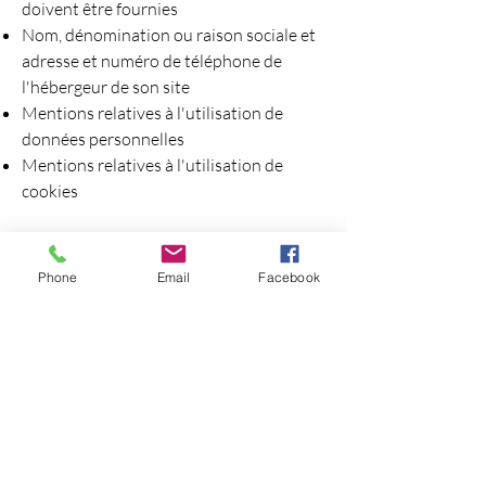
doivent être fournies
Nom, dénomination ou raison sociale et
adresse et numéro de téléphone de
l'hébergeur de son site
Mentions relatives à l'utilisation de
données personnelles
Mentions relatives à l'utilisation de
cookies
La Commission européenne fournit une
plateforme de règlement des litiges en
Phone
Email
Facebook
ligne (OS). Cette plateforme est
disponible à l'adresse
http://ec.europa.eu/consumers/odr/.
En
tant que client, vous avez toujours la
possibilité de contacter le conseil
d'arbitrage de la Commission
européenne. Nous ne sommes ni
disposés à, ni obligés de, participer à une